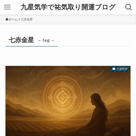
九星気学で祐気取り開運ブログ
ホーム
七赤金星
七赤金星
– tag –
九星気学