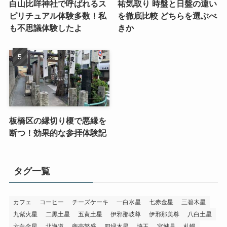
白山比咩神社で呼ばれるス
祐気取り 時盤と日盤の違い
ピリチュアル体験多数！私
を徹底比較 どちらを選ぶべ
も不思議体験したよ
きか
板橋区の縁切り榎で悪縁を
断つ！効果的な参拝体験記
タグ一覧
カフェ
コーヒー
チーズケーキ
一白水星
七赤金星
三碧木星
九紫火星
二黒土星
五黄土星
伊邪那岐尊
伊邪那美尊
八白土星
六白金星
北海道
商売繁盛
四緑木星
埼玉
宮城県
札幌