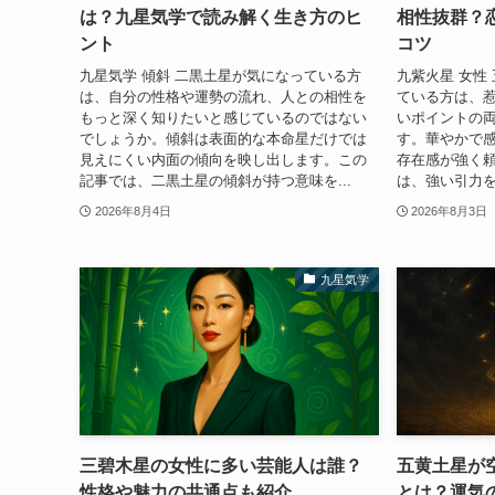
は？九星気学で読み解く生き方のヒ
相性抜群？
ント
コツ
九星気学 傾斜 二黒土星が気になっている方
九紫火星 女性
は、自分の性格や運勢の流れ、人との相性を
ている方は、
もっと深く知りたいと感じているのではない
いポイントの
でしょうか。傾斜は表面的な本命星だけでは
す。華やかで
見えにくい内面の傾向を映し出します。この
存在感が強く
記事では、二黒土星の傾斜が持つ意味を...
は、強い引力を
2026年8月4日
2026年8月3日
九星気学
三碧木星の女性に多い芸能人は誰？
五黄土星が
性格や魅力の共通点も紹介
とは？運気