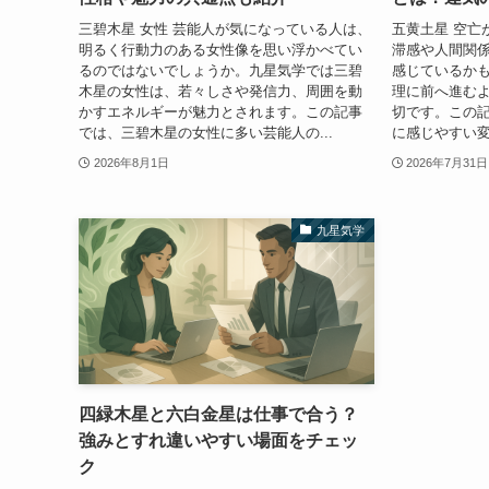
三碧木星 女性 芸能人が気になっている人は、
五黄土星 空亡
明るく行動力のある女性像を思い浮かべてい
滞感や人間関
るのではないでしょうか。九星気学では三碧
感じているか
木星の女性は、若々しさや発信力、周囲を動
理に前へ進む
かすエネルギーが魅力とされます。この記事
切です。この
では、三碧木星の女性に多い芸能人の...
に感じやすい変
2026年8月1日
2026年7月31日
九星気学
四緑木星と六白金星は仕事で合う？
強みとすれ違いやすい場面をチェッ
ク