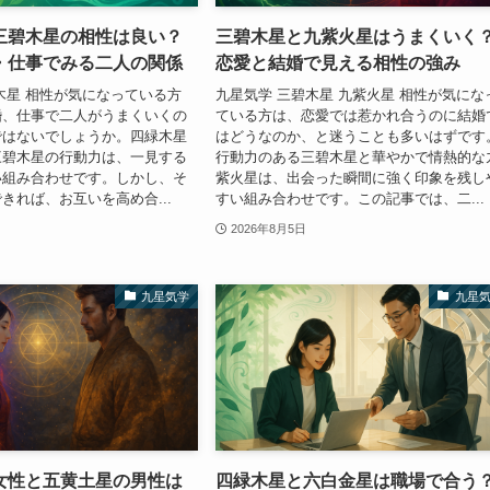
三碧木星の相性は良い？
三碧木星と九紫火星はうまくいく
・仕事でみる二人の関係
恋愛と結婚で見える相性の強み
木星 相性が気になっている方
九星気学 三碧木星 九紫火星 相性が気にな
婚、仕事で二人がうまくいくの
ている方は、恋愛では惹かれ合うのに結婚
ではないでしょうか。四緑木星
はどうなのか、と迷うことも多いはずです
三碧木星の行動力は、一見する
行動力のある三碧木星と華やかで情熱的な
い組み合わせです。しかし、そ
紫火星は、出会った瞬間に強く印象を残し
きれば、お互いを高め合...
すい組み合わせです。この記事では、二...
2026年8月5日
九星気学
九星
女性と五黄土星の男性は
四緑木星と六白金星は職場で合う