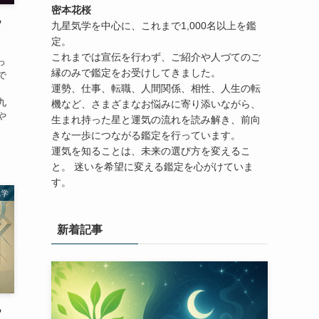
密本花桜
？
九星気学を中心に、これまで1,000名以上を鑑
定。
これまでは宣伝を行わず、ご紹介や人づてのご
っ
縁のみで鑑定をお受けしてきました。
で
運勢、仕事、転職、人間関係、相性、人生の転
。
九
機など、さまざまなお悩みに寄り添いながら、
や
生まれ持った星と運気の流れを読み解き、前向
きな一歩につながる鑑定を行っています。
運気を知ることは、未来の選び方を変えるこ
と。 迷いを希望に変える鑑定を心がけていま
す。
気学
新着記事
？