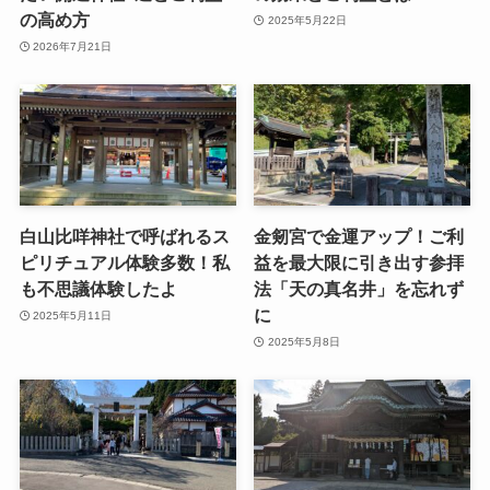
の高め方
2025年5月22日
2026年7月21日
白山比咩神社で呼ばれるス
金剱宮で金運アップ！ご利
ピリチュアル体験多数！私
益を最大限に引き出す参拝
も不思議体験したよ
法「天の真名井」を忘れず
に
2025年5月11日
2025年5月8日