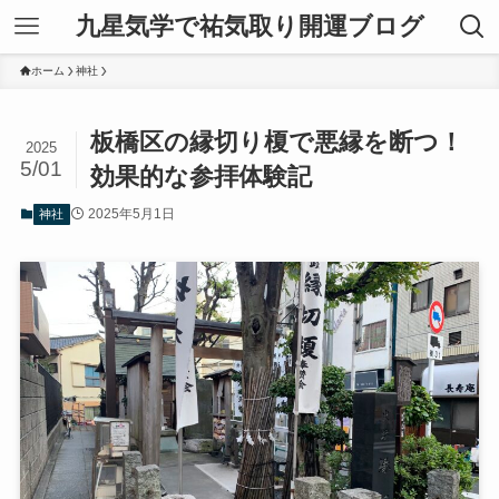
九星気学で祐気取り開運ブログ
ホーム
神社
板橋区の縁切り榎で悪縁を断つ！
2025
5/01
効果的な参拝体験記
2025年5月1日
神社