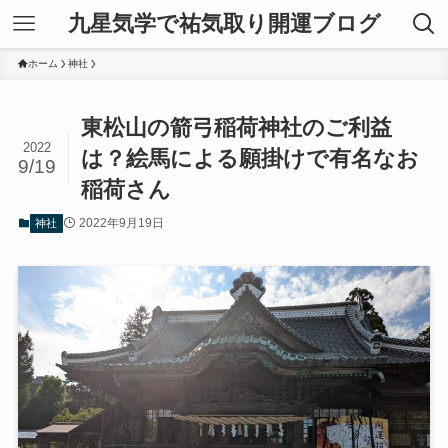
九星気学で祐気取り開運ブログ
ホーム
神社
東松山の箭弓稲荷神社のご利益
2022
は？絵馬による願掛けで有名なお
9/19
稲荷さん
2022年9月19日
神社