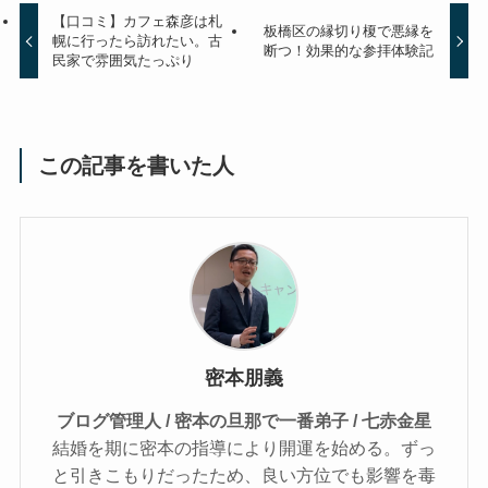
【口コミ】カフェ森彦は札
板橋区の縁切り榎で悪縁を
幌に行ったら訪れたい。古
断つ！効果的な参拝体験記
民家で雰囲気たっぷり
この記事を書いた人
密本朋義
ブログ管理人 / 密本の旦那で一番弟子 / 七赤金星
結婚を期に密本の指導により開運を始める。ずっ
と引きこもりだったため、良い方位でも影響を毒