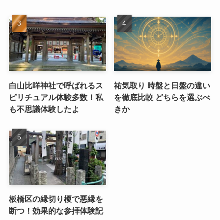
白山比咩神社で呼ばれるス
祐気取り 時盤と日盤の違い
ピリチュアル体験多数！私
を徹底比較 どちらを選ぶべ
も不思議体験したよ
きか
板橋区の縁切り榎で悪縁を
断つ！効果的な参拝体験記