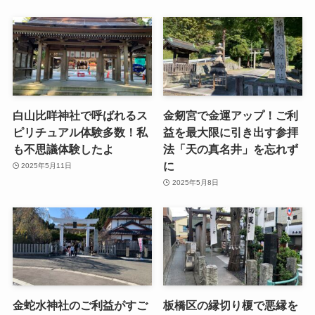
白山比咩神社で呼ばれるス
金剱宮で金運アップ！ご利
ピリチュアル体験多数！私
益を最大限に引き出す参拝
も不思議体験したよ
法「天の真名井」を忘れず
に
2025年5月11日
2025年5月8日
金蛇水神社のご利益がすご
板橋区の縁切り榎で悪縁を